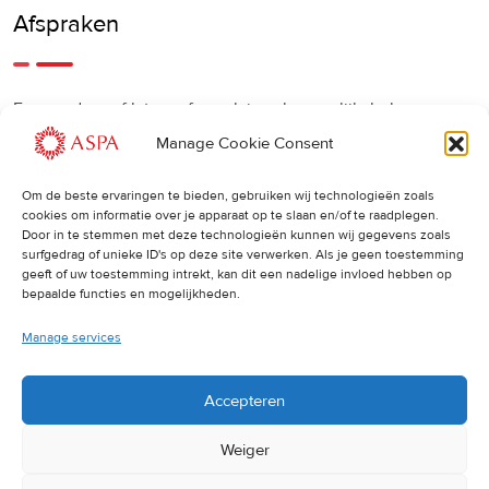
Afspraken
Een eerdere of latere afspraak is ook mogelijk, bel ons
gerust.
Manage Cookie Consent
Om de beste ervaringen te bieden, gebruiken wij technologieën zoals
Cancellations
:
cookies om informatie over je apparaat op te slaan en/of te raadplegen.
Door in te stemmen met deze technologieën kunnen wij gegevens zoals
surfgedrag of unieke ID's op deze site verwerken. Als je geen toestemming
Indien u een afspraak wilt wijzigen of annuleren, vragen wij
geeft of uw toestemming intrekt, kan dit een nadelige invloed hebben op
u dit 24 uur van tevoren door te geven. Anders worden de
bepaalde functies en mogelijkheden.
volledige kosten van de behandeling in rekening gebracht.
Manage services
Accepteren
Weiger