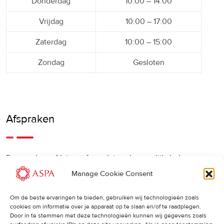
Donderdag
10:00 – 14:00
Vrijdag
10:00 – 17:00
Zaterdag
10:00 – 15:00
Zondag
Gesloten
Afspraken
Een eerdere of latere afspraak is ook mogelijk, bel ons
gerust.
Manage Cookie Consent
Om de beste ervaringen te bieden, gebruiken wij technologieën zoals
Cancellations
:
cookies om informatie over je apparaat op te slaan en/of te raadplegen.
Door in te stemmen met deze technologieën kunnen wij gegevens zoals