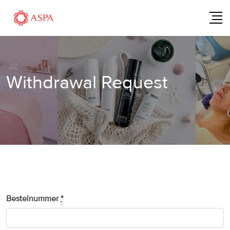
Skip
to
content
Withdrawal Request
Bestelnummer
*