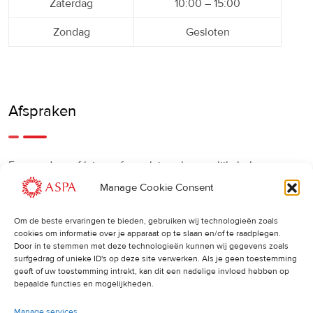
Zaterdag
10:00 – 15:00
Zondag
Gesloten
Afspraken
Een eerdere of latere afspraak is ook mogelijk, bel ons
gerust.
Manage Cookie Consent
Om de beste ervaringen te bieden, gebruiken wij technologieën zoals
Cancellations
:
cookies om informatie over je apparaat op te slaan en/of te raadplegen.
Door in te stemmen met deze technologieën kunnen wij gegevens zoals
surfgedrag of unieke ID's op deze site verwerken. Als je geen toestemming
Indien u een afspraak wilt wijzigen of annuleren, vragen wij
geeft of uw toestemming intrekt, kan dit een nadelige invloed hebben op
u dit 24 uur van tevoren door te geven. Anders worden de
bepaalde functies en mogelijkheden.
volledige kosten van de behandeling in rekening gebracht.
Manage services