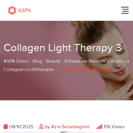
Skip
to
content
Collagen Light Therapy 3
ASPA Direct
-
Blog
-
Beauty
-
9 Redenen Waarom U Absoluut
Collageen Lichttherapie
-
Collagen Light Therapy 3
08/10/2025
by
Azra Šećerbegović
156
Views