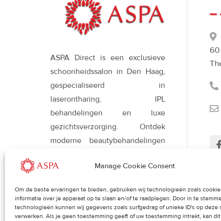
60
ASPA Direct is een exclusieve
Th
schoonheidssalon in Den Haag,
gespecialiseerd in
laserontharing, IPL
behandelingen en luxe
gezichtsverzorging. Ontdek
moderne beautybehandelingen
met Déesse LED-therapie voor
Manage Cookie Consent
een stralende, gezonde huid en
een verfijnde uitstraling.
Om de beste ervaringen te bieden, gebruiken wij technologieën zoals cooki
Her
informatie over je apparaat op te slaan en/of te raadplegen. Door in te stem
uit
technologieën kunnen wij gegevens zoals surfgedrag of unieke ID's op deze 
verwerken. Als je geen toestemming geeft of uw toestemming intrekt, kan di
Blog