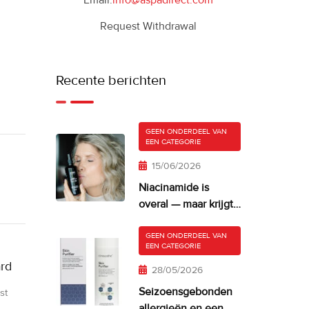
Email:
info@aspadirect.com
Request Withdrawal
Recente berichten
GEEN ONDERDEEL VAN
EEN CATEGORIE
15/06/2026
Niacinamide is
overal — maar krijgt
je huid er misschien
te veel van?
GEEN ONDERDEEL VAN
EEN CATEGORIE
ard
28/05/2026
Seizoensgebonden
st
allergieën en een