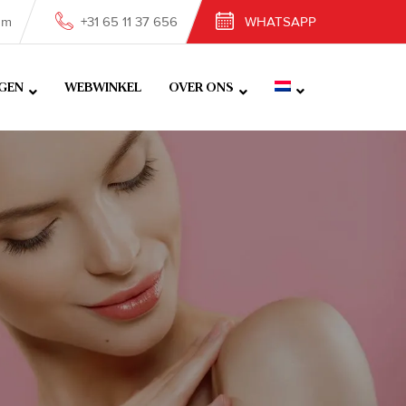
om
+31 65 11 37 656
WHATSAPP
GEN
WEBWINKEL
OVER ONS