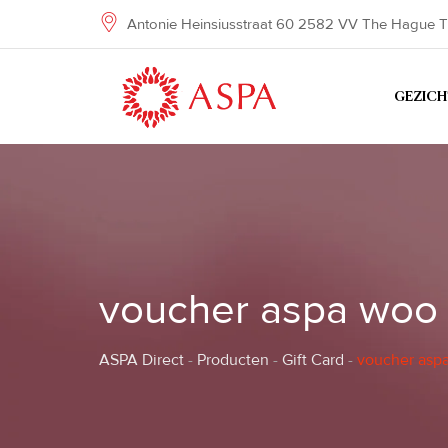
Skip
Antonie Heinsiusstraat 60 2582 VV The Hague T
to
content
GEZIC
voucher aspa woo
ASPA Direct
-
Producten
-
Gift Card
-
voucher asp