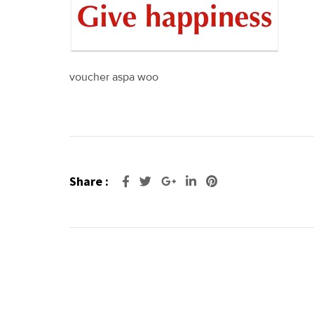
voucher aspa woo
Share :
Google+
LinkedIn
Pinterest