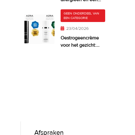
droge, jeukende
huid
GEEN ONDERDEEL VAN
EEN CATEGORIE
23/04/2026
Oestrogeencrème
voor het gezicht:
wanneer het zinvol
is—en wat werkt
Afspraken