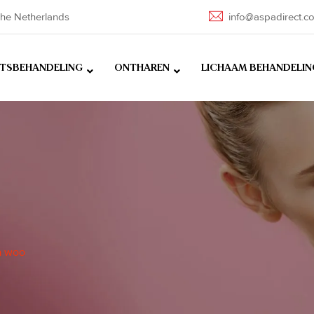
he Netherlands
info@aspadirect.c
HTSBEHANDELING
ONTHAREN
LICHAAM BEHANDELIN
a woo