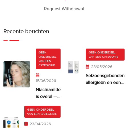
Request Withdrawal
Recente berichten
GEEN
GEEN ONDERDEEL
ONDERDEEL
VAN EEN CATEGORIE
VAN EEN
CATEGORIE
28/05/2026
Seizoensgebonden
15/06/2026
allergieën en een
droge, jeukende
Niacinamide
huid
is overal —
maar krijgt
je huid er
GEEN ONDERDEEL
VAN EEN CATEGORIE
misschien
te veel van?
23/04/2026