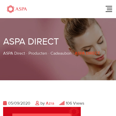
Skip
to
content
ASPA DIRECT
ASPA Direct
-
Producten
-
Cadeaubon
-
ASPA DIRECT
05/09/2020
by
Azra
106
Views