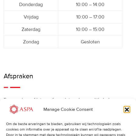
Donderdag
10:00 – 14:00
Vrijdag
10:00 – 17:00
Zaterdag
10:00 – 15:00
Zondag
Gesloten
Afspraken
Een eerdere of latere afspraak is ook mogelijk, bel ons
gerust.
Manage Cookie Consent
Om de beste ervaringen te bieden, gebruiken wij technologieën zoals
Cancellations
:
cookies om informatie over je apparaat op te slaan en/of te raadplegen.
Door in te stemmen met deze technologieën kunnen wij gegevens zoals