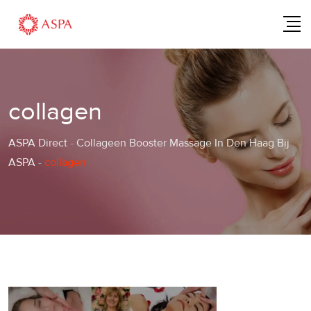
Skip
to
content
collagen
ASPA Direct
-
Collageen Booster Massage In Den Haag Bij
ASPA
-
collagen