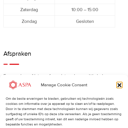
Zaterdag
10:00 – 15:00
Zondag
Gesloten
Afspraken
Een eerdere of latere afspraak is ook mogelijk, bel ons
gerust.
Manage Cookie Consent
Om de beste ervaringen te bieden, gebruiken wij technologieën zoals
Cancellations
:
cookies om informatie over je apparaat op te slaan en/of te raadplegen.
Door in te stemmen met deze technologieën kunnen wij gegevens zoals
surfgedrag of unieke ID's op deze site verwerken. Als je geen toestemming
Indien u een afspraak wilt wijzigen of annuleren, vragen wij
geeft of uw toestemming intrekt, kan dit een nadelige invloed hebben op
u dit 24 uur van tevoren door te geven. Anders worden de
bepaalde functies en mogelijkheden.