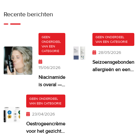
Recente berichten
GEEN
GEEN ONDERDEEL
ONDERDEEL
VAN EEN CATEGORIE
VAN EEN
CATEGORIE
28/05/2026
Seizoensgebonden
15/06/2026
allergieën en een
droge, jeukende
Niacinamide
huid
is overal —
maar krijgt
je huid er
GEEN ONDERDEEL
VAN EEN CATEGORIE
misschien
te veel van?
23/04/2026
Oestrogeencrème
voor het gezicht: