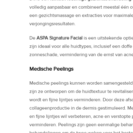
volledig aanpasbaar en combineert meestal één of
een gezichtsmassage en extracties voor maximal
verjongingsresultaten.
De
ASPA Signature Facial
is een uitstekende opti
zijn ideaal voor alle huidtypes, inclusief een dof
zonneschade, vermindering van de ernst van acne-u
Medische Peelings
Medische peelings kunnen worden samengesteld m
zijn ze ontworpen om de huidtextuur te revitaliser
wordt en fijne lijntjes verminderen. Door deze afsc
collageenproductie in de dermis gestimuleerd. Me
en fijne lijntjes wil verbeteren, acne en verstop
verminderen. Peelings zijn geen eenmalige behan
behandelingen om de twee weken voor het beste r