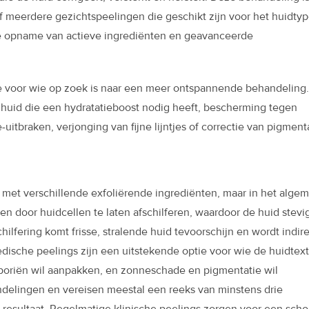
 meerdere gezichtspeelingen die geschikt zijn voor het huidtyp
e opname van actieve ingrediënten en geavanceerde
e voor wie op zoek is naar een meer ontspannende behandeling.
fe huid die een hydratatieboost nodig heeft, bescherming tegen
itbraken, verjonging van fijne lijntjes of correctie van pigmenta
et verschillende exfoliërende ingrediënten, maar in het alge
en door huidcellen te laten afschilferen, waardoor de huid stevi
hilfering komt frisse, stralende huid tevoorschijn en wordt indir
dische peelings zijn een uitstekende optie voor wie de huidtex
te poriën wil aanpakken, en zonneschade en pigmentatie wil
delingen en vereisen meestal een reeks van minstens drie
esultaat. Regelmatige klinische peelings zorgen voor een scho