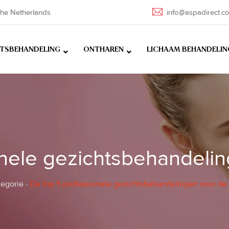
he Netherlands
info@aspadirect.c
HTSBEHANDELING
ONTHAREN
LICHAAM BEHANDELIN
nele gezichtsbehandelin
egorie
-
De top 5 professionele gezichtsbehandelingen voor de