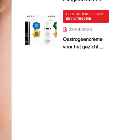
droge, jeukende
huid
GEEN ONDERDEEL VAN
EEN CATEGORIE
23/04/2026
Oestrogeencrème
voor het gezicht:
wanneer het zinvol
is—en wat werkt