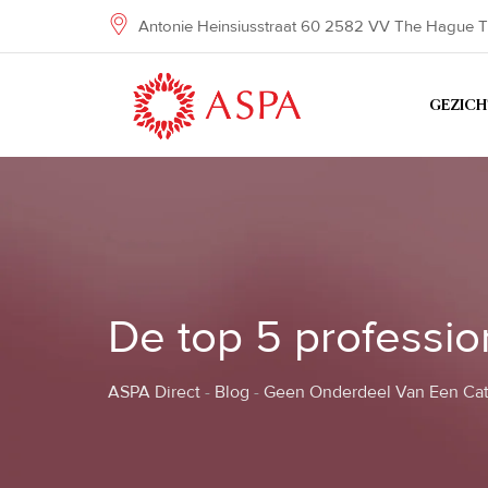
Skip
Antonie Heinsiusstraat 60 2582 VV The Hague T
to
content
GEZIC
De top 5 professio
ASPA Direct
-
Blog
-
Geen Onderdeel Van Een Cat