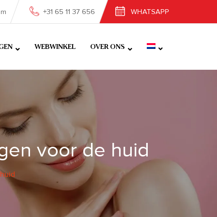
om
+31 65 11 37 656
WHATSAPP
GEN
WEBWINKEL
OVER ONS
gen voor de huid
 huid