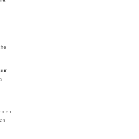
che
uur
e
en en
een