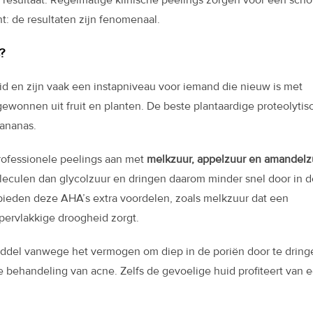
t: de resultaten zijn fenomenaal.
?
d en zijn vaak een instapniveau voor iemand die nieuw is met
wonnen uit fruit en planten. De beste plantaardige proteolytis
 ananas.
professionele peelings aan met
melkzuur, appelzuur en amandelz
eculen dan glycolzuur en dringen daarom minder snel door in d
 bieden deze AHA’s extra voordelen, zoals melkzuur dat een
ppervlakkige droogheid zorgt.
iddel vanwege het vermogen om diep in de poriën door te dring
e behandeling van acne. Zelfs de gevoelige huid profiteert van 