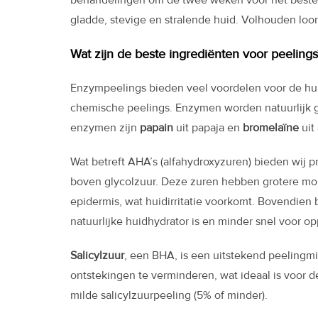
gladde, stevige en stralende huid. Volhouden loon
Wat zijn de beste ingrediënten voor peelings
Enzympeelings bieden veel voordelen voor de hui
chemische peelings. Enzymen worden natuurlijk ge
enzymen zijn
papain
uit papaja en
bromelaïne
uit
Wat betreft AHA’s (alfahydroxyzuren) bieden wij 
boven glycolzuur. Deze zuren hebben grotere mol
epidermis, wat huidirritatie voorkomt. Bovendien
natuurlijke huidhydrator is en minder snel voor o
Salicylzuur
, een BHA, is een uitstekend peelingm
ontstekingen te verminderen, wat ideaal is voor d
milde salicylzuurpeeling (5% of minder).