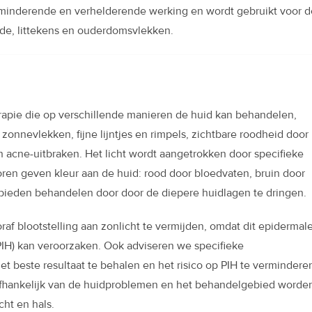
minderende en verhelderende werking en wordt gebruikt voor d
e, littekens en ouderdomsvlekken.
herapie die op verschillende manieren de huid kan behandelen,
onnevlekken, fijne lijntjes en rimpels, zichtbare roodheid door
acne-uitbraken. Het licht wordt aangetrokken door specifieke
ren geven kleur aan de huid: rood door bloedvaten, bruin door
ebieden behandelen door door de diepere huidlagen te dringen.
 blootstelling aan zonlicht te vermijden, omdat dit epidermal
PIH) kan veroorzaken. Ook adviseren we specifieke
 beste resultaat te behalen en het risico op PIH te verminderen
Afhankelijk van de huidproblemen en het behandelgebied worde
ht en hals.