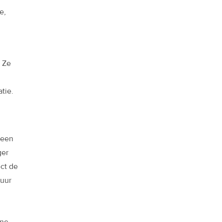
e,
 Ze
tie.
meen
ger
ect de
tuur
ne,