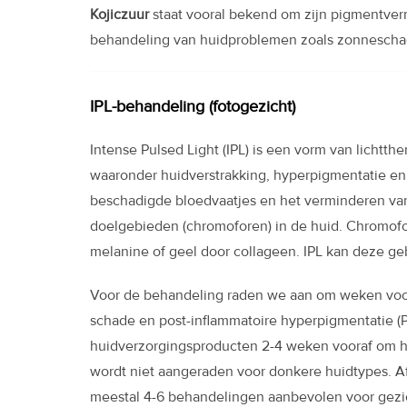
Kojiczuur
staat vooral bekend om zijn pigmentver
behandeling van huidproblemen zoals zonneschad
IPL-behandeling (fotogezicht)
Intense Pulsed Light (IPL) is een vorm van lichtt
waaronder huidverstrakking, hyperpigmentatie en z
beschadigde bloedvaatjes en het verminderen van 
doelgebieden (chromoforen) in de huid. Chromofo
melanine of geel door collageen. IPL kan deze g
Voor de behandeling raden we aan om weken vooraf
schade en post-inflammatoire hyperpigmentatie (
huidverzorgingsproducten 2-4 weken vooraf om het
wordt niet aangeraden voor donkere huidtypes. 
meestal 4-6 behandelingen aanbevolen voor gezic