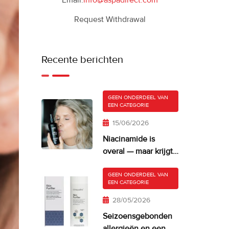
Email:
info@aspadirect.com
Request Withdrawal
Recente berichten
GEEN ONDERDEEL VAN
EEN CATEGORIE
15/06/2026
Niacinamide is
overal — maar krijgt
je huid er misschien
te veel van?
GEEN ONDERDEEL VAN
EEN CATEGORIE
28/05/2026
Seizoensgebonden
allergieën en een