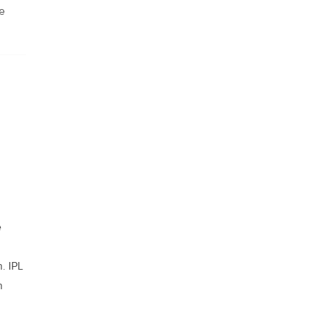
e
e
. IPL
n