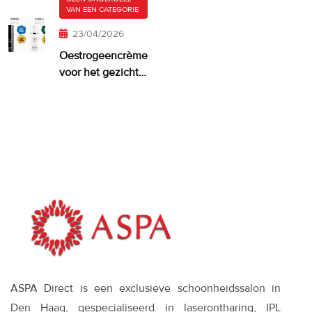
je huid er
VAN EEN CATEGORIE
misschien
te veel van?
23/04/2026
Oestrogeencrème
voor het gezicht:
wanneer het
zinvol is—en wat
werkt
ASPA Direct is een exclusieve schoonheidssalon in
Den Haag, gespecialiseerd in laserontharing, IPL