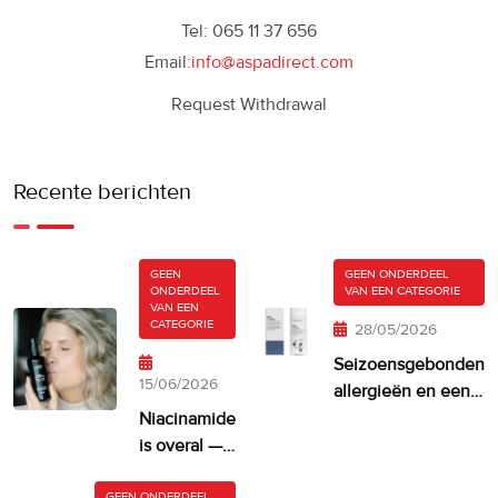
Tel: 065 11 37 656
Email:
info@aspadirect.com
Request Withdrawal
Recente berichten
GEEN
GEEN ONDERDEEL
ONDERDEEL
VAN EEN CATEGORIE
VAN EEN
CATEGORIE
28/05/2026
Seizoensgebonden
15/06/2026
allergieën en een
droge, jeukende
Niacinamide
huid
is overal —
maar krijgt
GEEN ONDERDEEL