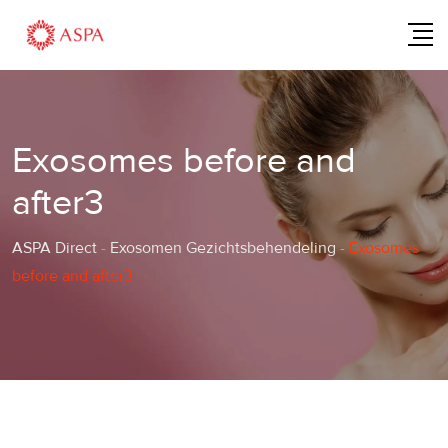
Skip
to
content
Exosomes before and
after3
ASPA Direct
-
Exosomen Gezichtsbehendeling
-
Exosomes
before and after3