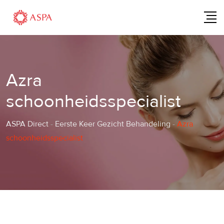
Skip
to
content
Azra
schoonheidsspecialist
ASPA Direct
-
Eerste Keer Gezicht Behandeling
-
Azra
schoonheidsspecialist