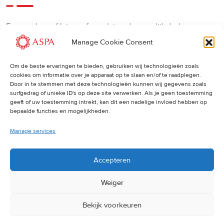
Een eerdere of latere afspraak is ook mogelijk, bel ons
gerust.
Manage Cookie Consent
Om de beste ervaringen te bieden, gebruiken wij technologieën zoals
Cancellations
:
cookies om informatie over je apparaat op te slaan en/of te raadplegen.
Door in te stemmen met deze technologieën kunnen wij gegevens zoals
surfgedrag of unieke ID's op deze site verwerken. Als je geen toestemming
Indien u een afspraak wilt wijzigen of annuleren, vragen wij
geeft of uw toestemming intrekt, kan dit een nadelige invloed hebben op
u dit 24 uur van tevoren door te geven. Anders worden de
bepaalde functies en mogelijkheden.
volledige kosten van de behandeling in rekening gebracht.
Manage services
Accepteren
Weiger
Bekijk voorkeuren
© 2025 ASPA Direct