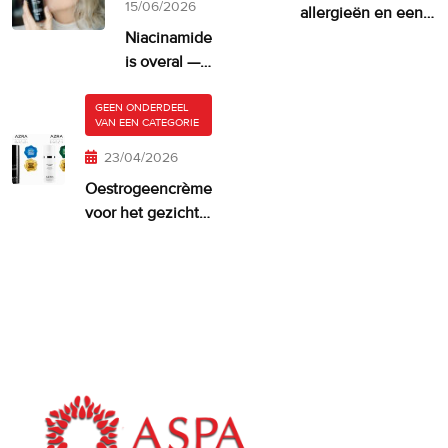
15/06/2026
allergieën en een
droge, jeukende
Niacinamide
huid
is overal —
maar krijgt
je huid er
GEEN ONDERDEEL
VAN EEN CATEGORIE
misschien
te veel van?
23/04/2026
Oestrogeencrème
voor het gezicht:
wanneer het
zinvol is—en wat
werkt