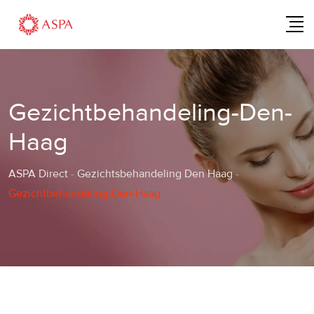
Skip
to
content
Gezichtbehandeling-Den-
Haag
ASPA Direct
-
Gezichtsbehandeling Den Haag
-
Gezichtbehandeling-Den-Haag