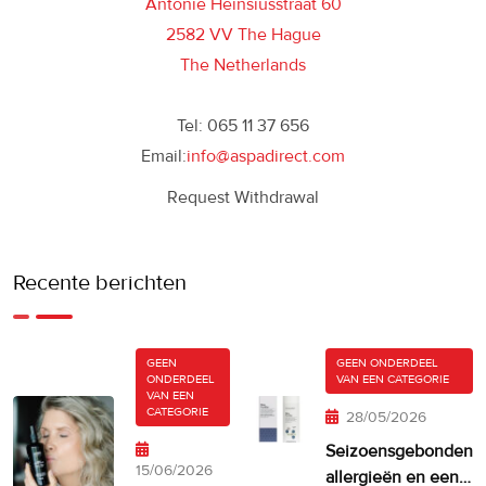
Antonie Heinsiusstraat 60
2582 VV The Hague
The Netherlands
Tel: 065 11 37 656
Email:
info@aspadirect.com
Request Withdrawal
Recente berichten
GEEN
GEEN ONDERDEEL
ONDERDEEL
VAN EEN CATEGORIE
VAN EEN
CATEGORIE
28/05/2026
Seizoensgebonden
15/06/2026
allergieën en een