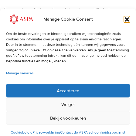
Een eerdere of latere afspraak is ook mogelijk, bel ons
gerust.
Manage Cookie Consent
Om de beste ervaringen te bieden, gebruiken wij technologieën zoals
Cancellations
:
cookies om informatie over je apparaat op te slaan en/of te raadplegen.
Door in te stemmen met deze technologieën kunnen wij gegevens zoals
surfgedrag of unieke ID's op deze site verwerken. Als je geen toestemming
Indien u een afspraak wilt wijzigen of annuleren, vragen wij
geeft of uw toestemming intrekt, kan dit een nadelige invloed hebben op
u dit 24 uur van tevoren door te geven. Anders worden de
bepaalde functies en mogelijkheden.
volledige kosten van de behandeling in rekening gebracht.
Manage services
Accepteren
Weiger
Bekijk voorkeuren
© 2025 ASPA Direct
Cookiebeleid
Privacyverklaring
Contact de ASPA schoonheidsspecialist