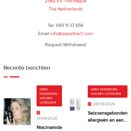
2582 VV The Hague
The Netherlands
Tel: 065 11 37 656
Email:
info@aspadirect.com
Request Withdrawal
Recente berichten
GEEN
GEEN ONDERDEEL
ONDERDEEL
VAN EEN CATEGORIE
VAN EEN
CATEGORIE
28/05/2026
Seizoensgebonden
15/06/2026
allergieën en een
droge, jeukende
Niacinamide