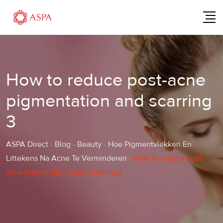
Skip
to
content
How to reduce post-acne
pigmentation and scarring
3
ASPA Direct
-
Blog
-
Beauty
-
Hoe Pigmentvlekken En
Littekens Na Acne Te Verminderen
-
How to reduce post-
acne pigmentation and scarring 3