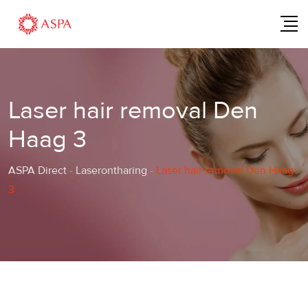
Skip
to
content
Laser hair removal Den
Haag 3
ASPA Direct
-
Laserontharing
-
Laser hair removal Den Haag
3