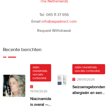
The Netherlands
Tel: 065 11 37 656
Email:
info@aspadirect.com
Request Withdrawal
Recente berichten
GEEN
GEEN ONDERDEEL
ONDERDEEL
VAN EEN CATEGORIE
VAN EEN
CATEGORIE
28/05/2026
Seizoensgebonden
15/06/2026
allergieën en een
droge, jeukende
Niacinamide
huid
is overal —