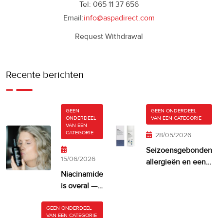
Tel: 065 11 37 656
Email:
info@aspadirect.com
Request Withdrawal
Recente berichten
GEEN
GEEN ONDERDEEL
ONDERDEEL
VAN EEN CATEGORIE
VAN EEN
CATEGORIE
28/05/2026
Seizoensgebonden
15/06/2026
allergieën en een
droge, jeukende
Niacinamide
huid
is overal —
maar krijgt
je huid er
GEEN ONDERDEEL
VAN EEN CATEGORIE