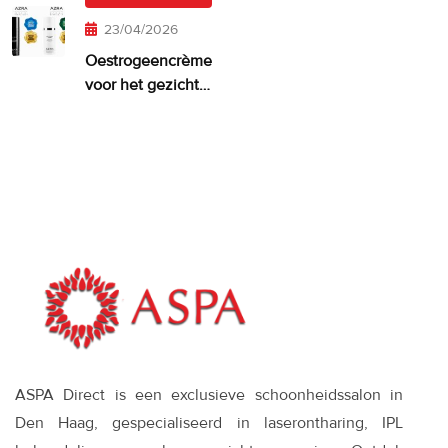
misschien
te veel van?
23/04/2026
Oestrogeencrème
voor het gezicht:
wanneer het
zinvol is—en wat
werkt
ASPA Direct is een exclusieve schoonheidssalon in
Den Haag, gespecialiseerd in laserontharing, IPL