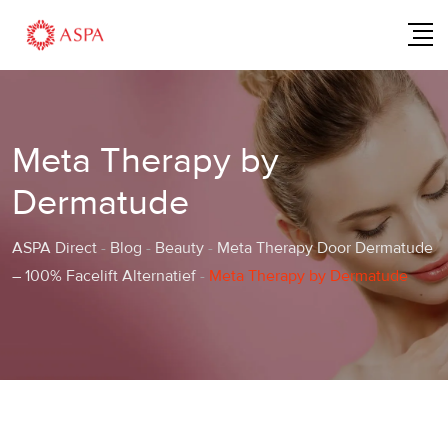
Skip
to
content
Meta Therapy by
Dermatude
ASPA Direct
-
Blog
-
Beauty
-
Meta Therapy Door Dermatude
– 100% Facelift Alternatief
-
Meta Therapy by Dermatude