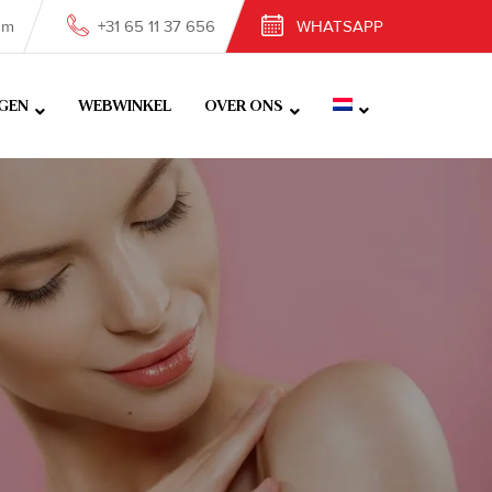
om
+31 65 11 37 656
WHATSAPP
GEN
WEBWINKEL
OVER ONS