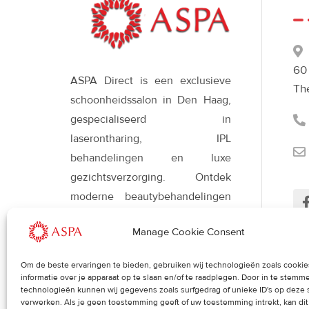
60
ASPA Direct is een exclusieve
Th
schoonheidssalon in Den Haag,
gespecialiseerd in
laserontharing, IPL
behandelingen en luxe
gezichtsverzorging. Ontdek
moderne beautybehandelingen
met Déesse LED-therapie voor
Manage Cookie Consent
een stralende, gezonde huid en
een verfijnde uitstraling.
Om de beste ervaringen te bieden, gebruiken wij technologieën zoals cooki
Her
informatie over je apparaat op te slaan en/of te raadplegen. Door in te stem
uit
technologieën kunnen wij gegevens zoals surfgedrag of unieke ID's op deze 
verwerken. Als je geen toestemming geeft of uw toestemming intrekt, kan di
Blog