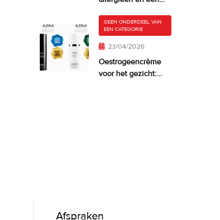
droge, jeukende
huid
GEEN ONDERDEEL VAN
EEN CATEGORIE
23/04/2026
Oestrogeencrème
voor het gezicht:
wanneer het zinvol
is—en wat werkt
Afspraken