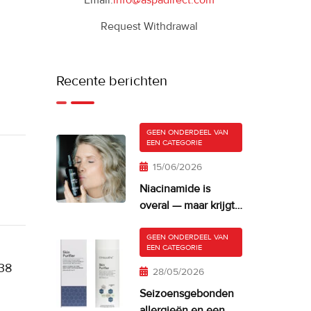
Email:
info@aspadirect.com
Request Withdrawal
Recente berichten
GEEN ONDERDEEL VAN
EEN CATEGORIE
15/06/2026
Niacinamide is
overal — maar krijgt
je huid er misschien
te veel van?
GEEN ONDERDEEL VAN
EEN CATEGORIE
.38
28/05/2026
Seizoensgebonden
allergieën en een