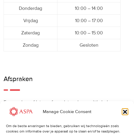
Donderdag
10:00 – 14:00
Vrijdag
10:00 – 17:00
Zaterdag
10:00 – 15:00
Zondag
Gesloten
Afspraken
Een eerdere of latere afspraak is ook mogelijk, bel ons
gerust.
Manage Cookie Consent
Om de beste ervaringen te bieden, gebruiken wij technologieën zoals
Cancellations
:
cookies om informatie over je apparaat op te slaan en/of te raadplegen.