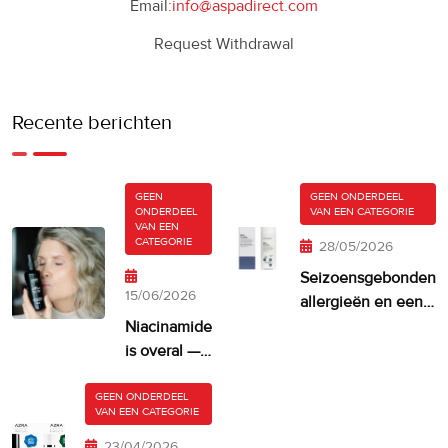
Email:
info@aspadirect.com
Request Withdrawal
Recente berichten
GEEN
GEEN ONDERDEEL
ONDERDEEL
VAN EEN CATEGORIE
VAN EEN
CATEGORIE
28/05/2026
Seizoensgebonden
15/06/2026
allergieën en een
droge, jeukende
Niacinamide
huid
is overal —
maar krijgt
je huid er
GEEN ONDERDEEL
VAN EEN CATEGORIE
misschien
te veel van?
23/04/2026