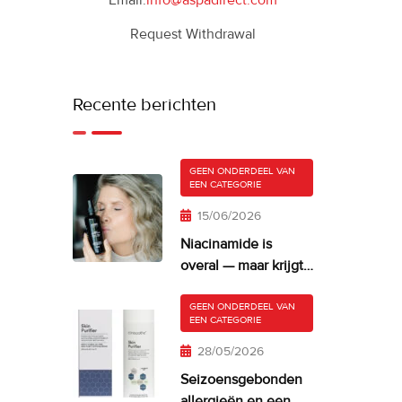
Email:
info@aspadirect.com
Request Withdrawal
Recente berichten
GEEN ONDERDEEL VAN
EEN CATEGORIE
15/06/2026
Niacinamide is
overal — maar krijgt
je huid er misschien
te veel van?
GEEN ONDERDEEL VAN
EEN CATEGORIE
28/05/2026
Seizoensgebonden
allergieën en een