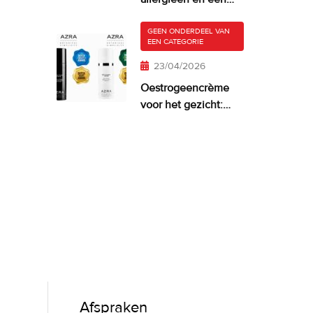
droge, jeukende
huid
GEEN ONDERDEEL VAN
EEN CATEGORIE
23/04/2026
Oestrogeencrème
voor het gezicht:
wanneer het zinvol
is—en wat werkt
Afspraken