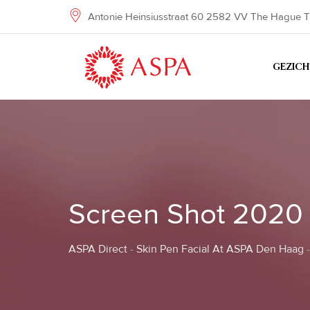
Skip
Antonie Heinsiusstraat 60 2582 VV The Hague T
to
content
GEZIC
Screen Shot 2020 
ASPA Direct
-
Skin Pen Facial At ASPA Den Haag