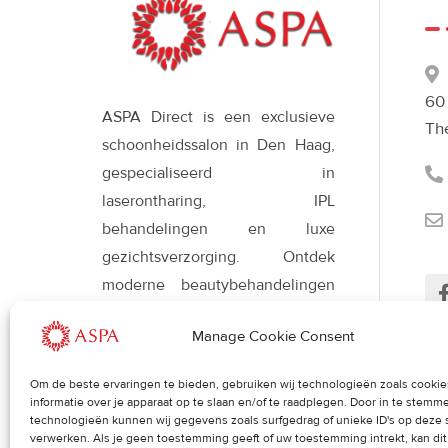
60
ASPA Direct is een exclusieve
Th
schoonheidssalon in Den Haag,
gespecialiseerd in
laserontharing, IPL
behandelingen en luxe
gezichtsverzorging. Ontdek
moderne beautybehandelingen
met Déesse LED-therapie voor
Manage Cookie Consent
een stralende, gezonde huid en
een verfijnde uitstraling.
Om de beste ervaringen te bieden, gebruiken wij technologieën zoals cooki
Her
informatie over je apparaat op te slaan en/of te raadplegen. Door in te stem
uit
technologieën kunnen wij gegevens zoals surfgedrag of unieke ID's op deze 
verwerken. Als je geen toestemming geeft of uw toestemming intrekt, kan di
Blog