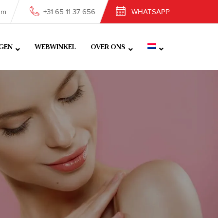
om
+31 65 11 37 656
WHATSAPP
GEN
WEBWINKEL
OVER ONS