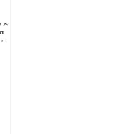
n uw
rs
het