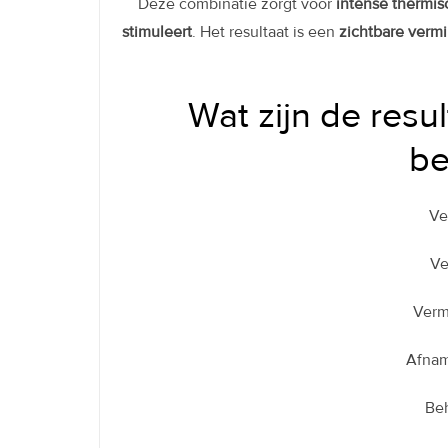
Deze combinatie zorgt voor
intense thermi
stimuleert
. Het resultaat is een
zichtbare vermi
Wat zijn de resu
be
Ve
Ve
Verm
Afnam
Beh