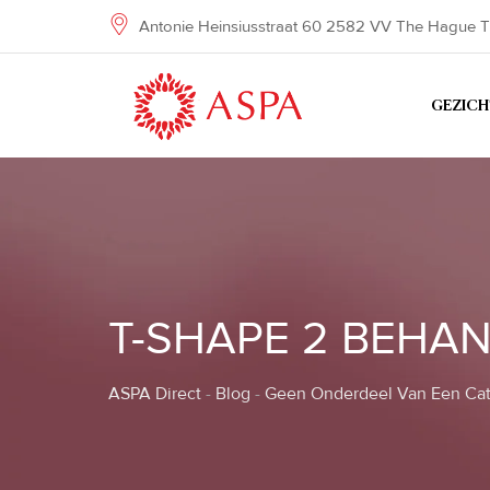
Skip
Antonie Heinsiusstraat 60 2582 VV The Hague T
to
content
GEZIC
T-SHAPE 2 BEHA
ASPA Direct
-
Blog
-
Geen Onderdeel Van Een Cat