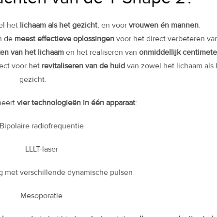
el het
lichaam als het gezicht
, en voor
vrouwen én mannen
.
n de
meest effectieve oplossingen
voor het direct verbeteren va
ken van het lichaam
en het realiseren van
onmiddellijk centimete
ect voor het
revitaliseren van de huid
van zowel het lichaam als 
gezicht.
neert
vier technologieën in één apparaat
:
Bipolaire radiofrequentie
LLLT-laser
 met verschillende dynamische pulsen
Mesoporatie