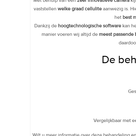
Met behulp van een
zeer innovatieve camera
kij
vaststellen
welke graad cellulite
aanwezig is. Hi
het
best m
Dankzij de
hoogtechnologische software
kan he
manier voeren wij altijd de
meest passende 
daardo
De beh
Ges
Vergelijkbaar met 
Wilt u meer informatie over deze behandeling en