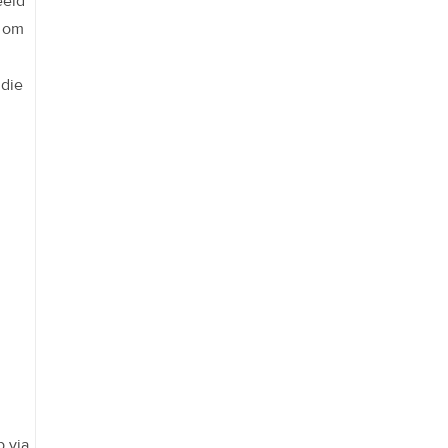
eeld
 om
 die
 via