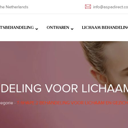
he Netherlands
info@aspadirect.c
HTSBEHANDELING
ONTHAREN
LICHAAM BEHANDELIN
NDELING VOOR LICHAA
egorie
-
T-SHAPE 2 BEHANDELING VOOR LICHAAM EN GEZIC