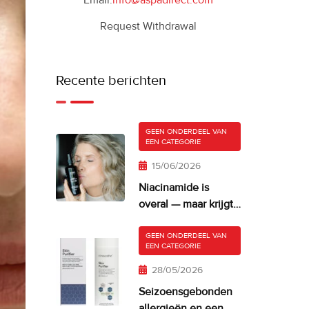
Email:
info@aspadirect.com
Request Withdrawal
Recente berichten
GEEN ONDERDEEL VAN
EEN CATEGORIE
15/06/2026
Niacinamide is
overal — maar krijgt
je huid er misschien
te veel van?
GEEN ONDERDEEL VAN
EEN CATEGORIE
28/05/2026
Seizoensgebonden
allergieën en een