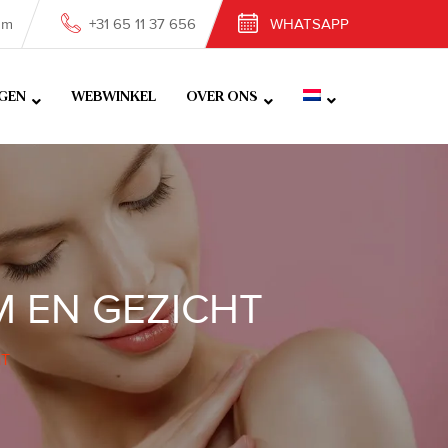
om
+31 65 11 37 656
WHATSAPP
GEN
WEBWINKEL
OVER ONS
M EN GEZICHT
HT