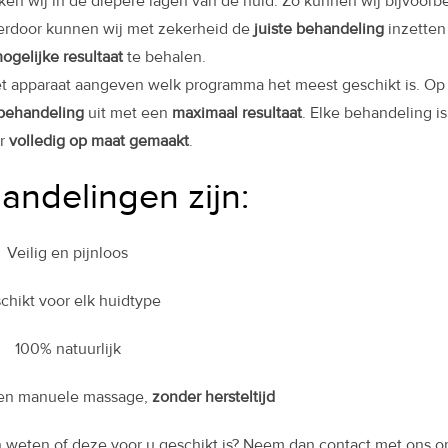
ken wij in de diepere lagen van de huid. Zo kunnen wij bijvoorb
erdoor kunnen wij met zekerheid de
juiste behandeling
inzetten
ogelijke resultaat
te behalen.
t apparaat aangeven welk programma het meest geschikt is. Op
behandeling
uit met een
maximaal resultaat
. Elke behandeling is
or
volledig op maat gemaakt
.
andelingen zijn:
Veilig en pijnloos
chikt voor elk huidtype
100% natuurlijk
een manuele massage,
zonder hersteltijd
 weten of deze voor u geschikt is? Neem dan contact met ons op