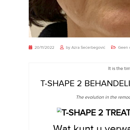
20/11/2022
by
Azra Šećerbegović
Geen o
It is the 
T-SHAPE 2 BEHANDEL
The evolution in the remod
Wat kunt u verw