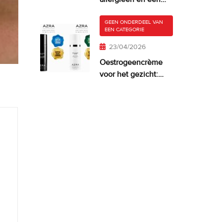
droge, jeukende
huid
GEEN ONDERDEEL VAN
EEN CATEGORIE
23/04/2026
Oestrogeencrème
voor het gezicht:
wanneer het zinvol
is—en wat werkt