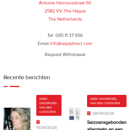
Antonie Heinsiusstraat 60
2582 VV The Hague
The Netherlands
Tel: 065 11 37 656
Email:
info@aspadirect.com
Request Withdrawal
Recente berichten
GEEN
GEEN ONDERDEEL
ONDERDEEL
VAN EEN CATEGORIE
VAN EEN
CATEGORIE
28/05/2026
Seizoensgebonden
15/06/2026
allergieën en een