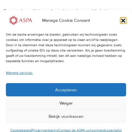
Een eerdere of latere afspraak is ook mogelijk, bel ons
gerust.
Manage Cookie Consent
Om de beste ervaringen te bieden, gebruiken wij technologieën zoals
Cancellations
:
cookies om informatie over je apparaat op te slaan en/of te raadplegen.
Door in te stemmen met deze technologieën kunnen wij gegevens zoals
surfgedrag of unieke ID's op deze site verwerken. Als je geen toestemming
Indien u een afspraak wilt wijzigen of annuleren, vragen wij
geeft of uw toestemming intrekt, kan dit een nadelige invloed hebben op
u dit 24 uur van tevoren door te geven. Anders worden de
bepaalde functies en mogelijkheden.
volledige kosten van de behandeling in rekening gebracht.
Manage services
Accepteren
Weiger
Bekijk voorkeuren
© 2025 ASPA Direct
Cookiebeleid
Privacyverklaring
Contact de ASPA schoonheidsspecialist