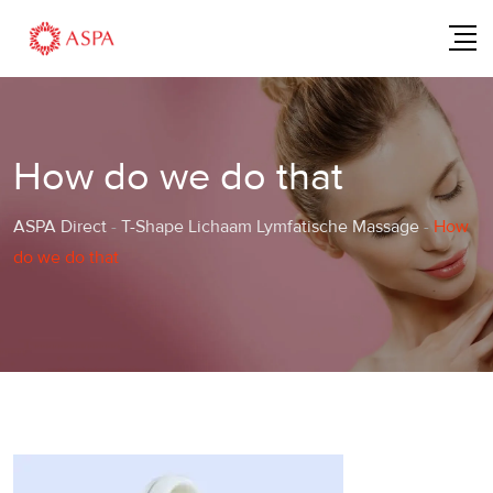
Skip
to
content
How do we do that
ASPA Direct
-
T-Shape Lichaam Lymfatische Massage
-
How
do we do that