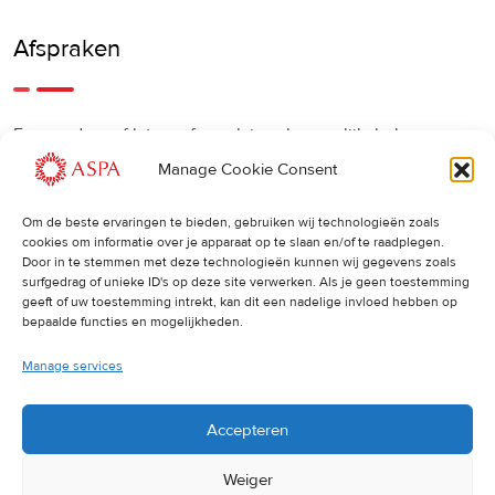
Afspraken
Een eerdere of latere afspraak is ook mogelijk, bel ons
gerust.
Manage Cookie Consent
Om de beste ervaringen te bieden, gebruiken wij technologieën zoals
Cancellations
:
cookies om informatie over je apparaat op te slaan en/of te raadplegen.
Door in te stemmen met deze technologieën kunnen wij gegevens zoals
surfgedrag of unieke ID's op deze site verwerken. Als je geen toestemming
Indien u een afspraak wilt wijzigen of annuleren, vragen wij
geeft of uw toestemming intrekt, kan dit een nadelige invloed hebben op
u dit 24 uur van tevoren door te geven. Anders worden de
bepaalde functies en mogelijkheden.
volledige kosten van de behandeling in rekening gebracht.
Manage services
Accepteren
Weiger