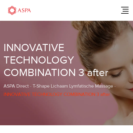
Skip
to
content
INNOVATIVE
TECHNOLOGY
COMBINATION 3 after
ASPA Direct
-
T-Shape Lichaam Lymfatische Massage
-
INNOVATIVE TECHNOLOGY COMBINATION 3 after