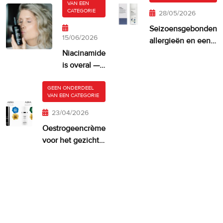
VAN EEN
CATEGORIE
28/05/2026
Seizoensgebonden
15/06/2026
allergieën en een
droge, jeukende
Niacinamide
huid
is overal —
maar krijgt
je huid er
GEEN ONDERDEEL
VAN EEN CATEGORIE
misschien
te veel van?
23/04/2026
Oestrogeencrème
voor het gezicht:
wanneer het
zinvol is—en wat
werkt