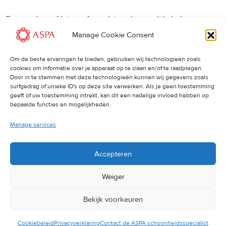
Een eerdere of latere afspraak is ook mogelijk, bel ons
gerust.
Manage Cookie Consent
Om de beste ervaringen te bieden, gebruiken wij technologieën zoals
Cancellations
:
cookies om informatie over je apparaat op te slaan en/of te raadplegen.
Door in te stemmen met deze technologieën kunnen wij gegevens zoals
surfgedrag of unieke ID's op deze site verwerken. Als je geen toestemming
Indien u een afspraak wilt wijzigen of annuleren, vragen wij
geeft of uw toestemming intrekt, kan dit een nadelige invloed hebben op
u dit 24 uur van tevoren door te geven. Anders worden de
bepaalde functies en mogelijkheden.
volledige kosten van de behandeling in rekening gebracht.
Manage services
Accepteren
Weiger
Bekijk voorkeuren
© 2025 ASPA Direct
Cookiebeleid
Privacyverklaring
Contact de ASPA schoonheidsspecialist