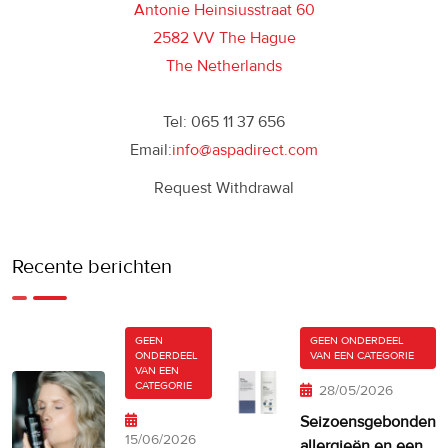
Antonie Heinsiusstraat 60
2582 VV The Hague
The Netherlands
Tel: 065 11 37 656
Email:
info@aspadirect.com
Request Withdrawal
Recente berichten
GEEN
GEEN ONDERDEEL
ONDERDEEL
VAN EEN CATEGORIE
VAN EEN
CATEGORIE
28/05/2026
Seizoensgebonden
15/06/2026
allergieën en een