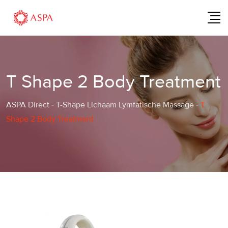
Skip
to
content
T Shape 2 Body Treatment
ASPA Direct
-
T-Shape Lichaam Lymfatische Massage
-
T
Shape 2 Body Treatment