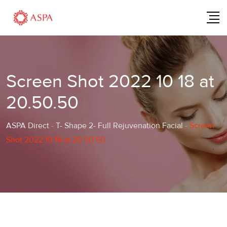
Skip
to
content
Screen Shot 2022 10 18 at
20.50.50
ASPA Direct
-
T- Shape 2- Full Rejuvenation Facial
-
Screen
Shot 2022 10 18 at 20.50.50