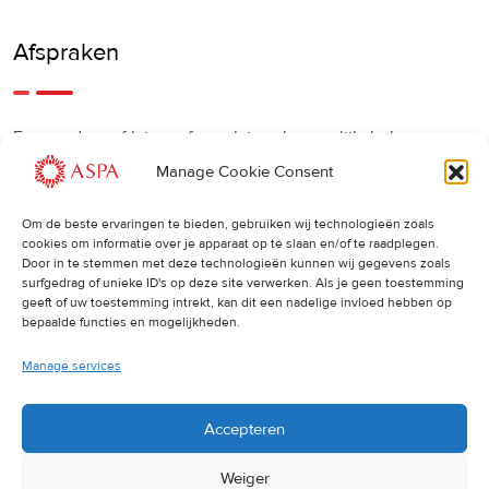
Afspraken
Een eerdere of latere afspraak is ook mogelijk, bel ons
gerust.
Manage Cookie Consent
Om de beste ervaringen te bieden, gebruiken wij technologieën zoals
Cancellations
:
cookies om informatie over je apparaat op te slaan en/of te raadplegen.
Door in te stemmen met deze technologieën kunnen wij gegevens zoals
surfgedrag of unieke ID's op deze site verwerken. Als je geen toestemming
Indien u een afspraak wilt wijzigen of annuleren, vragen wij
geeft of uw toestemming intrekt, kan dit een nadelige invloed hebben op
u dit 24 uur van tevoren door te geven. Anders worden de
bepaalde functies en mogelijkheden.
volledige kosten van de behandeling in rekening gebracht.
Manage services
Accepteren
Weiger