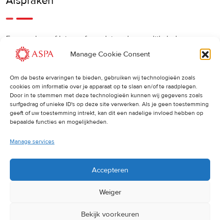
Afspraken
Een eerdere of latere afspraak is ook mogelijk, bel ons
gerust.
Manage Cookie Consent
Om de beste ervaringen te bieden, gebruiken wij technologieën zoals
Cancellations
:
cookies om informatie over je apparaat op te slaan en/of te raadplegen.
Door in te stemmen met deze technologieën kunnen wij gegevens zoals
surfgedrag of unieke ID's op deze site verwerken. Als je geen toestemming
Indien u een afspraak wilt wijzigen of annuleren, vragen wij
geeft of uw toestemming intrekt, kan dit een nadelige invloed hebben op
u dit 24 uur van tevoren door te geven. Anders worden de
bepaalde functies en mogelijkheden.
volledige kosten van de behandeling in rekening gebracht.
Manage services
Accepteren
Weiger
Bekijk voorkeuren
© 2025 ASPA Direct