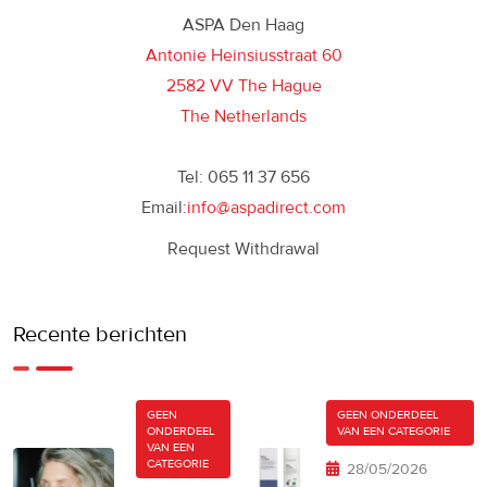
ASPA Den Haag
Antonie Heinsiusstraat 60
2582 VV The Hague
The Netherlands
Tel: 065 11 37 656
Email:
info@aspadirect.com
Request Withdrawal
Recente berichten
GEEN
GEEN ONDERDEEL
ONDERDEEL
VAN EEN CATEGORIE
VAN EEN
CATEGORIE
28/05/2026