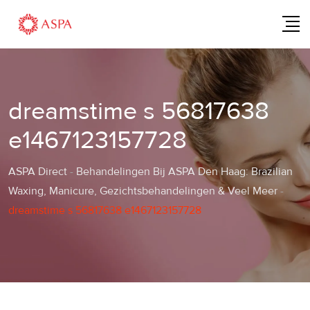
Skip
to
content
dreamstime s 56817638
e1467123157728
ASPA Direct
-
Behandelingen Bij ASPA Den Haag: Brazilian
Waxing, Manicure, Gezichtsbehandelingen & Veel Meer
-
dreamstime s 56817638 e1467123157728