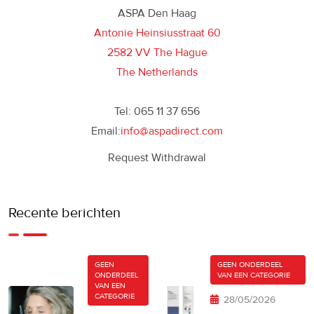
ASPA Den Haag
Antonie Heinsiusstraat 60
2582 VV The Hague
The Netherlands
Tel: 065 11 37 656
Email:
info@aspadirect.com
Request Withdrawal
Recente berichten
GEEN
GEEN ONDERDEEL
ONDERDEEL
VAN EEN CATEGORIE
VAN EEN
CATEGORIE
28/05/2026