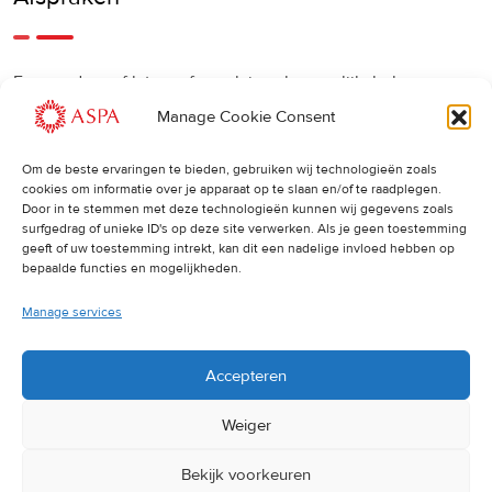
Een eerdere of latere afspraak is ook mogelijk, bel ons
gerust.
Manage Cookie Consent
Om de beste ervaringen te bieden, gebruiken wij technologieën zoals
Cancellations
:
cookies om informatie over je apparaat op te slaan en/of te raadplegen.
Door in te stemmen met deze technologieën kunnen wij gegevens zoals
surfgedrag of unieke ID's op deze site verwerken. Als je geen toestemming
Indien u een afspraak wilt wijzigen of annuleren, vragen wij
geeft of uw toestemming intrekt, kan dit een nadelige invloed hebben op
u dit 24 uur van tevoren door te geven. Anders worden de
bepaalde functies en mogelijkheden.
volledige kosten van de behandeling in rekening gebracht.
Manage services
Accepteren
Weiger
Bekijk voorkeuren
© 2025 ASPA Direct