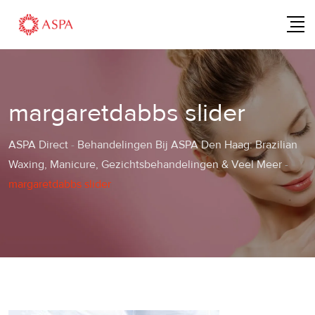
Skip
to
content
margaretdabbs slider
ASPA Direct
-
Behandelingen Bij ASPA Den Haag: Brazilian
Waxing, Manicure, Gezichtsbehandelingen & Veel Meer
-
margaretdabbs slider