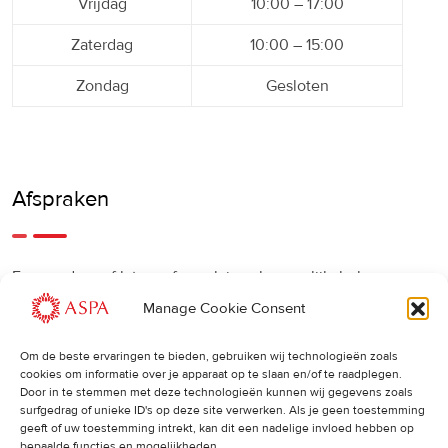
Vrijdag
10:00 – 17:00
Zaterdag
10:00 – 15:00
Zondag
Gesloten
Afspraken
Een eerdere of latere afspraak is ook mogelijk, bel ons
gerust.
Manage Cookie Consent
Om de beste ervaringen te bieden, gebruiken wij technologieën zoals
Cancellations
:
cookies om informatie over je apparaat op te slaan en/of te raadplegen.
Door in te stemmen met deze technologieën kunnen wij gegevens zoals
surfgedrag of unieke ID's op deze site verwerken. Als je geen toestemming
Indien u een afspraak wilt wijzigen of annuleren, vragen wij
geeft of uw toestemming intrekt, kan dit een nadelige invloed hebben op
u dit 24 uur van tevoren door te geven. Anders worden de
bepaalde functies en mogelijkheden.