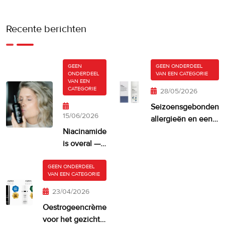
Recente berichten
GEEN
GEEN ONDERDEEL
ONDERDEEL
VAN EEN CATEGORIE
VAN EEN
CATEGORIE
28/05/2026
Seizoensgebonden
15/06/2026
allergieën en een
droge, jeukende
Niacinamide
huid
is overal —
maar krijgt
je huid er
GEEN ONDERDEEL
VAN EEN CATEGORIE
misschien
te veel van?
23/04/2026
Oestrogeencrème
voor het gezicht: