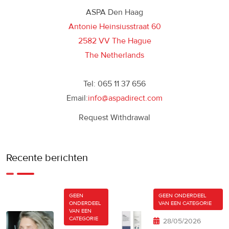
ASPA Den Haag
Antonie Heinsiusstraat 60
2582 VV The Hague
The Netherlands
Tel: 065 11 37 656
Email:
info@aspadirect.com
Request Withdrawal
Recente berichten
GEEN
GEEN ONDERDEEL
ONDERDEEL
VAN EEN CATEGORIE
VAN EEN
CATEGORIE
28/05/2026