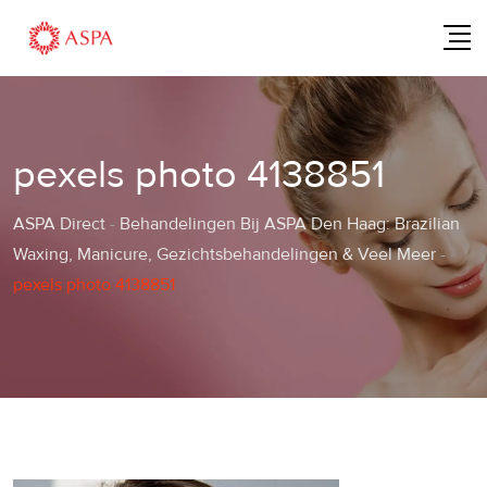
Skip
to
content
pexels photo 4138851
ASPA Direct
-
Behandelingen Bij ASPA Den Haag: Brazilian
Waxing, Manicure, Gezichtsbehandelingen & Veel Meer
-
pexels photo 4138851