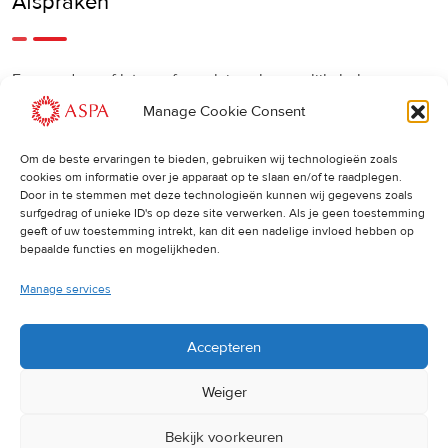
Afspraken
Een eerdere of latere afspraak is ook mogelijk, bel ons
gerust.
Manage Cookie Consent
Om de beste ervaringen te bieden, gebruiken wij technologieën zoals
Cancellations
:
cookies om informatie over je apparaat op te slaan en/of te raadplegen.
Door in te stemmen met deze technologieën kunnen wij gegevens zoals
surfgedrag of unieke ID's op deze site verwerken. Als je geen toestemming
Indien u een afspraak wilt wijzigen of annuleren, vragen wij
geeft of uw toestemming intrekt, kan dit een nadelige invloed hebben op
u dit 24 uur van tevoren door te geven. Anders worden de
bepaalde functies en mogelijkheden.
volledige kosten van de behandeling in rekening gebracht.
Manage services
Accepteren
Weiger
Bekijk voorkeuren
© 2025 ASPA Direct