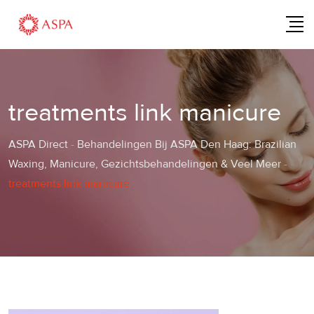
Skip
to
content
treatments link manicure
ASPA Direct
-
Behandelingen Bij ASPA Den Haag: Brazilian
Waxing, Manicure, Gezichtsbehandelingen & Veel Meer
-
treatments link manicure