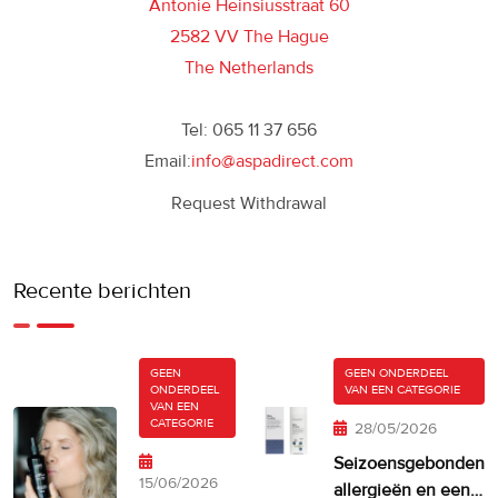
Antonie Heinsiusstraat 60
2582 VV The Hague
The Netherlands
Tel: 065 11 37 656
Email:
info@aspadirect.com
Request Withdrawal
Recente berichten
GEEN
GEEN ONDERDEEL
ONDERDEEL
VAN EEN CATEGORIE
VAN EEN
CATEGORIE
28/05/2026
Seizoensgebonden
15/06/2026
allergieën en een