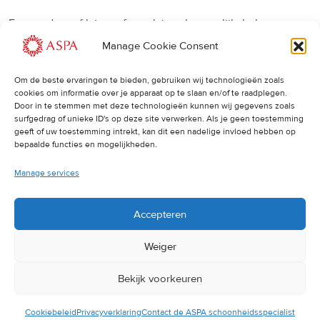
Een eerdere of latere afspraak is ook mogelijk, bel ons
gerust.
Manage Cookie Consent
Om de beste ervaringen te bieden, gebruiken wij technologieën zoals
Cancellations
:
cookies om informatie over je apparaat op te slaan en/of te raadplegen.
Door in te stemmen met deze technologieën kunnen wij gegevens zoals
surfgedrag of unieke ID's op deze site verwerken. Als je geen toestemming
Indien u een afspraak wilt wijzigen of annuleren, vragen wij
geeft of uw toestemming intrekt, kan dit een nadelige invloed hebben op
u dit 24 uur van tevoren door te geven. Anders worden de
bepaalde functies en mogelijkheden.
volledige kosten van de behandeling in rekening gebracht.
Manage services
Accepteren
Weiger
Bekijk voorkeuren
© 2025 ASPA Direct
Cookiebeleid
Privacyverklaring
Contact de ASPA schoonheidsspecialist