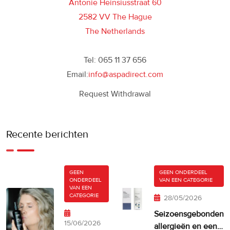
Antonie Heinsiusstraat 60
2582 VV The Hague
The Netherlands
Tel: 065 11 37 656
Email:
info@aspadirect.com
Request Withdrawal
Recente berichten
GEEN
GEEN ONDERDEEL
ONDERDEEL
VAN EEN CATEGORIE
VAN EEN
CATEGORIE
28/05/2026
Seizoensgebonden
15/06/2026
allergieën en een