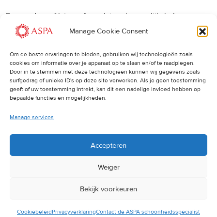
Een eerdere of latere afspraak is ook mogelijk, bel ons
gerust.
Manage Cookie Consent
Om de beste ervaringen te bieden, gebruiken wij technologieën zoals
Cancellations
:
cookies om informatie over je apparaat op te slaan en/of te raadplegen.
Door in te stemmen met deze technologieën kunnen wij gegevens zoals
surfgedrag of unieke ID's op deze site verwerken. Als je geen toestemming
Indien u een afspraak wilt wijzigen of annuleren, vragen wij
geeft of uw toestemming intrekt, kan dit een nadelige invloed hebben op
u dit 24 uur van tevoren door te geven. Anders worden de
bepaalde functies en mogelijkheden.
volledige kosten van de behandeling in rekening gebracht.
Manage services
Accepteren
Weiger
Bekijk voorkeuren
© 2025 ASPA Direct
Cookiebeleid
Privacyverklaring
Contact de ASPA schoonheidsspecialist