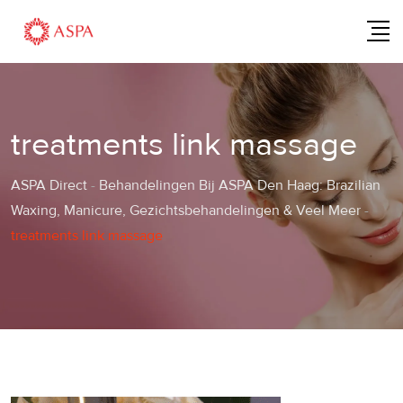
Skip
to
content
treatments link massage
ASPA Direct
-
Behandelingen Bij ASPA Den Haag: Brazilian
Waxing, Manicure, Gezichtsbehandelingen & Veel Meer
-
treatments link massage