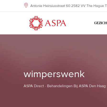
Skip
Antonie Heinsiusstraat 60 2582 VV The Hague T
to
content
GEZIC
wimperswenk
ASPA Direct
-
Behandelingen Bij ASPA Den Haag: 