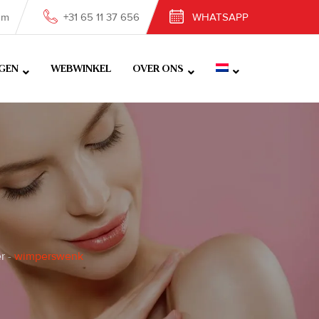
om
+31 65 11 37 656
WHATSAPP
GEN
WEBWINKEL
OVER ONS
r
-
wimperswenk