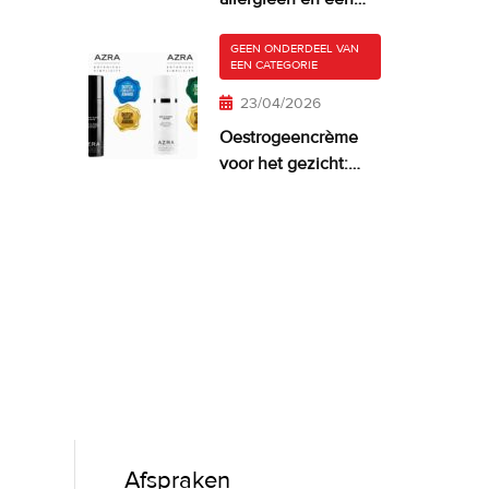
droge, jeukende
huid
GEEN ONDERDEEL VAN
EEN CATEGORIE
23/04/2026
Oestrogeencrème
voor het gezicht:
wanneer het zinvol
is—en wat werkt
Afspraken