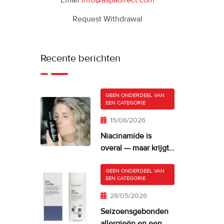
Email:
info@aspadirect.com
Request Withdrawal
Recente berichten
GEEN ONDERDEEL VAN
EEN CATEGORIE
15/06/2026
Niacinamide is
overal — maar krijgt
je huid er misschien
te veel van?
GEEN ONDERDEEL VAN
EEN CATEGORIE
28/05/2026
Seizoensgebonden
allergieën en een