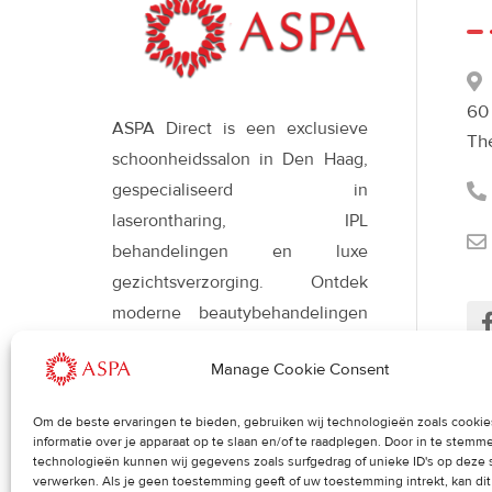
60
ASPA Direct is een exclusieve
Th
schoonheidssalon in Den Haag,
gespecialiseerd in
laserontharing, IPL
behandelingen en luxe
gezichtsverzorging. Ontdek
moderne beautybehandelingen
met Déesse LED-therapie voor
Manage Cookie Consent
een stralende, gezonde huid en
een verfijnde uitstraling.
Om de beste ervaringen te bieden, gebruiken wij technologieën zoals cooki
Her
informatie over je apparaat op te slaan en/of te raadplegen. Door in te stem
uit
technologieën kunnen wij gegevens zoals surfgedrag of unieke ID's op deze 
verwerken. Als je geen toestemming geeft of uw toestemming intrekt, kan di
Blog