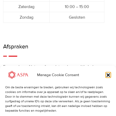
Zaterdag
10:00 – 15:00
Zondag
Gesloten
Afspraken
Een eerdere of latere afspraak is ook mogelijk, bel ons
gerust.
Manage Cookie Consent
Om de beste ervaringen te bieden, gebruiken wij technologieën zoals
Cancellations
:
cookies om informatie over je apparaat op te slaan en/of te raadplegen.
Door in te stemmen met deze technologieën kunnen wij gegevens zoals
surfgedrag of unieke ID's op deze site verwerken. Als je geen toestemming
Indien u een afspraak wilt wijzigen of annuleren, vragen wij
geeft of uw toestemming intrekt, kan dit een nadelige invloed hebben op
u dit 24 uur van tevoren door te geven. Anders worden de
bepaalde functies en mogelijkheden.