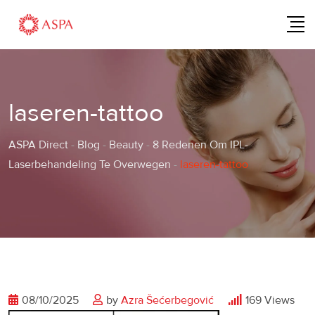
Skip
to
content
laseren-tattoo
ASPA Direct
-
Blog
-
Beauty
-
8 Redenen Om IPL-
Laserbehandeling Te Overwegen
-
laseren-tattoo
08/10/2025
by
Azra Šećerbegović
169
Views