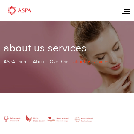
Skip
to
content
about us services
ASPA Direct
-
About
-
Over Ons
-
about us services