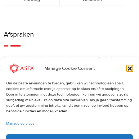
Afspraken
Een eerdere of latere afspraak is ook mogelijk, bel ons
gerust.
Manage Cookie Consent
Om de beste ervaringen te bieden, gebruiken wij technologieën zoals
Cancellations
:
cookies om informatie over je apparaat op te slaan en/of te raadplegen.
Door in te stemmen met deze technologieën kunnen wij gegevens zoals
surfgedrag of unieke ID's op deze site verwerken. Als je geen toestemming
Indien u een afspraak wilt wijzigen of annuleren, vragen wij
geeft of uw toestemming intrekt, kan dit een nadelige invloed hebben op
u dit 24 uur van tevoren door te geven. Anders worden de
bepaalde functies en mogelijkheden.
volledige kosten van de behandeling in rekening gebracht.
Manage services