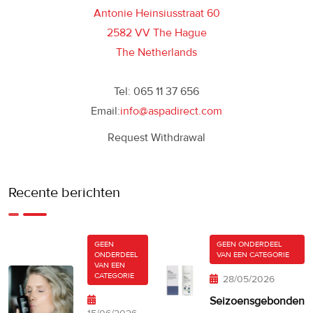
Antonie Heinsiusstraat 60
2582 VV The Hague
The Netherlands
Tel: 065 11 37 656
Email:
info@aspadirect.com
Request Withdrawal
Recente berichten
GEEN
GEEN ONDERDEEL
ONDERDEEL
VAN EEN CATEGORIE
VAN EEN
CATEGORIE
28/05/2026
Seizoensgebonden