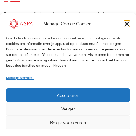
Een eerdere of latere afspraak is ook mogelijk, bel ons
gerust.
Manage Cookie Consent
Om de beste ervaringen te bieden, gebruiken wij technologieën zoals
Cancellations
:
cookies om informatie over je apparaat op te slaan en/of te raadplegen.
Door in te stemmen met deze technologieën kunnen wij gegevens zoals
surfgedrag of unieke ID's op deze site verwerken. Als je geen toestemming
Indien u een afspraak wilt wijzigen of annuleren, vragen wij
geeft of uw toestemming intrekt, kan dit een nadelige invloed hebben op
u dit 24 uur van tevoren door te geven. Anders worden de
bepaalde functies en mogelijkheden.
volledige kosten van de behandeling in rekening gebracht.
Manage services
Accepteren
Weiger
Bekijk voorkeuren
© 2025 ASPA Direct