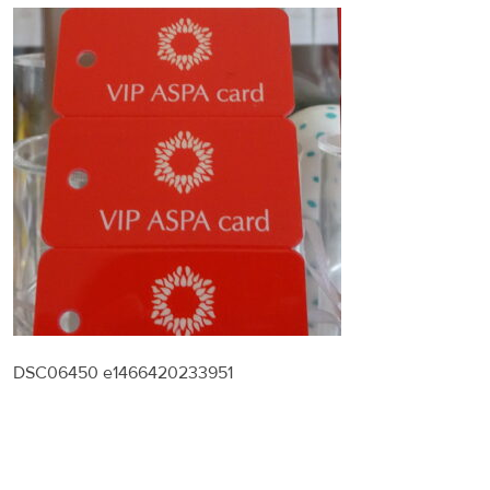
DSC06450 e1466420233951