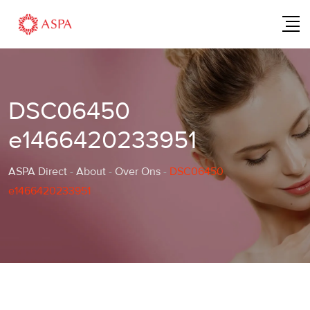
Skip
to
content
DSC06450
e1466420233951
ASPA Direct
-
About
-
Over Ons
-
DSC06450
e1466420233951