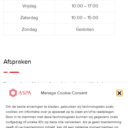
Vrijdag
10:00 – 17:00
Zaterdag
10:00 – 15:00
Zondag
Gesloten
Afspraken
Een eerdere of latere afspraak is ook mogelijk, bel ons
gerust.
Manage Cookie Consent
Om de beste ervaringen te bieden, gebruiken wij technologieën zoals
Cancellations
:
cookies om informatie over je apparaat op te slaan en/of te raadplegen.
Door in te stemmen met deze technologieën kunnen wij gegevens zoals
surfgedrag of unieke ID's op deze site verwerken. Als je geen toestemming
Indien u een afspraak wilt wijzigen of annuleren, vragen wij
geeft of uw toestemming intrekt, kan dit een nadelige invloed hebben op