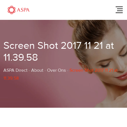
Skip
to
content
Screen Shot 2017 11 21 at
11.39.58
ASPA Direct
-
About
-
Over Ons
-
Screen Shot 2017 11 21 at
11.39.58