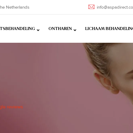
he Netherlands
info@aspadirect.c
HTSBEHANDELING
ONTHAREN
LICHAAM BEHANDELIN
gle reviews