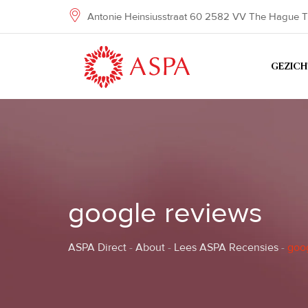
Skip
Antonie Heinsiusstraat 60 2582 VV The Hague T
to
content
GEZIC
google reviews
ASPA Direct
-
About
-
Lees ASPA Recensies
-
goo