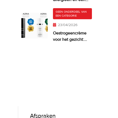
droge, jeukende
huid
GEEN ONDERDEEL VAN
EEN CATEGORIE
23/04/2026
Oestrogeencrème
voor het gezicht:
wanneer het zinvol
is—en wat werkt
Afspraken