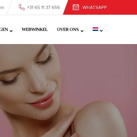
om
+31 65 11 37 656
WHATSAPP
GEN
WEBWINKEL
OVER ONS