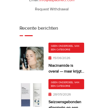
Email:
info@aspadirect.com
Request Withdrawal
Recente berichten
GEEN ONDERDEEL VAN
EEN CATEGORIE
15/06/2026
Niacinamide is
overal — maar krijgt
je huid er misschien
te veel van?
GEEN ONDERDEEL VAN
EEN CATEGORIE
28/05/2026
Seizoensgebonden
allergieën en een