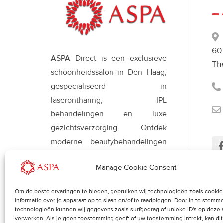
60
ASPA Direct is een exclusieve
Th
schoonheidssalon in Den Haag,
gespecialiseerd in
laserontharing, IPL
behandelingen en luxe
gezichtsverzorging. Ontdek
moderne beautybehandelingen
met Déesse LED-therapie voor
Manage Cookie Consent
een stralende, gezonde huid en
een verfijnde uitstraling.
Om de beste ervaringen te bieden, gebruiken wij technologieën zoals cooki
Her
informatie over je apparaat op te slaan en/of te raadplegen. Door in te stem
uit
technologieën kunnen wij gegevens zoals surfgedrag of unieke ID's op deze 
verwerken. Als je geen toestemming geeft of uw toestemming intrekt, kan di
Blog