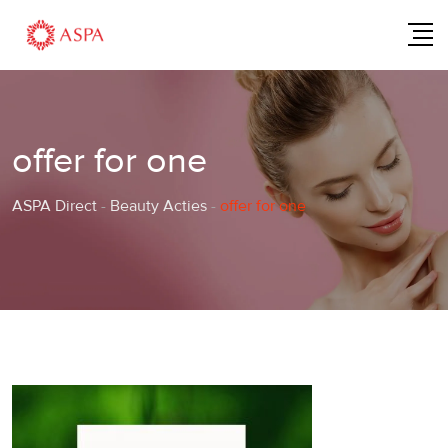
Skip
to
content
offer for one
ASPA Direct
-
Beauty Acties
-
offer for one