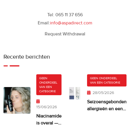
Tel: 065 11 37 656
Email:
info@aspadirect.com
Request Withdrawal
Recente berichten
GEEN
GEEN ONDERDEEL
ONDERDEEL
VAN EEN CATEGORIE
VAN EEN
CATEGORIE
28/05/2026
Seizoensgebonden
15/06/2026
allergieën en een
droge, jeukende
Niacinamide
huid
is overal —
maar krijgt