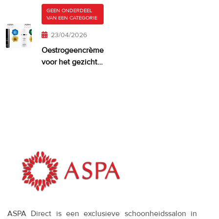
je huid er
GEEN ONDERDEEL
VAN EEN CATEGORIE
misschien
te veel van?
23/04/2026
Oestrogeencrème
voor het gezicht:
wanneer het
zinvol is—en wat
werkt
ASPA Direct is een exclusieve schoonheidssalon in