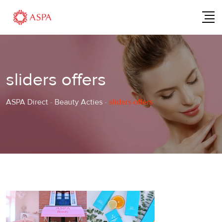
Skip
to
content
sliders offers
ASPA Direct
-
Beauty Acties
-
sliders offers