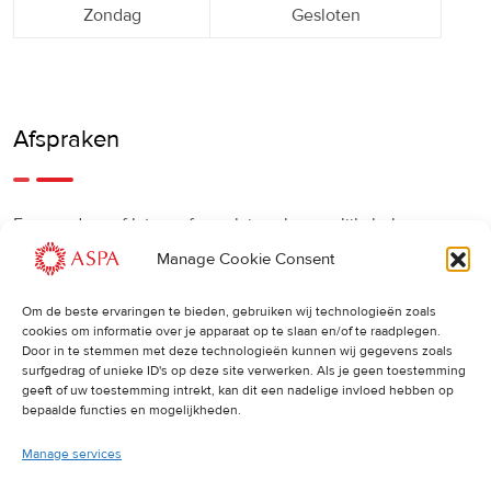
Zondag
Gesloten
Afspraken
Een eerdere of latere afspraak is ook mogelijk, bel ons
gerust.
Manage Cookie Consent
Om de beste ervaringen te bieden, gebruiken wij technologieën zoals
Cancellations
:
cookies om informatie over je apparaat op te slaan en/of te raadplegen.
Door in te stemmen met deze technologieën kunnen wij gegevens zoals
surfgedrag of unieke ID's op deze site verwerken. Als je geen toestemming
Indien u een afspraak wilt wijzigen of annuleren, vragen wij
geeft of uw toestemming intrekt, kan dit een nadelige invloed hebben op
u dit 24 uur van tevoren door te geven. Anders worden de
bepaalde functies en mogelijkheden.
volledige kosten van de behandeling in rekening gebracht.
Manage services