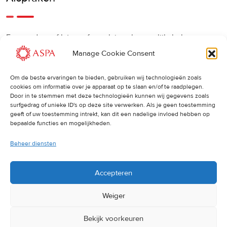
Een eerdere of latere afspraak is ook mogelijk, bel ons
gerust.
Manage Cookie Consent
Om de beste ervaringen te bieden, gebruiken wij technologieën zoals
Cancellations
:
cookies om informatie over je apparaat op te slaan en/of te raadplegen.
Door in te stemmen met deze technologieën kunnen wij gegevens zoals
surfgedrag of unieke ID's op deze site verwerken. Als je geen toestemming
Indien u een afspraak wilt wijzigen of annuleren, vragen wij
geeft of uw toestemming intrekt, kan dit een nadelige invloed hebben op
u dit 24 uur van tevoren door te geven. Anders worden de
bepaalde functies en mogelijkheden.
volledige kosten van de behandeling in rekening gebracht.
Beheer diensten
Accepteren
Weiger
Bekijk voorkeuren
© 2025 ASPA Direct