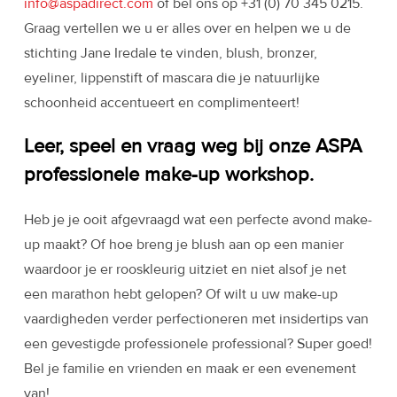
info@aspadirect.com
of bel ons op +31 (0) 70 345 0215.
Graag vertellen we u er alles over en helpen we u de
stichting Jane Iredale te vinden, blush, bronzer,
eyeliner, lippenstift of mascara die je natuurlijke
schoonheid accentueert en complimenteert!
Leer, speel en vraag weg bij onze ASPA
professionele make-up workshop.
Heb je je ooit afgevraagd wat een perfecte avond make-
up maakt? Of hoe breng je blush aan op een manier
waardoor je er rooskleurig uitziet en niet alsof je net
een marathon hebt gelopen? Of wilt u uw make-up
vaardigheden verder perfectioneren met insidertips van
een gevestigde professionele professional? Super goed!
Bel je familie en vrienden en maak er een evenement
van!