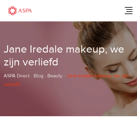
Skip
to
content
Jane Iredale makeup, we
zijn verliefd
ASPA Direct
-
Blog
-
Beauty
-
Jane Iredale makeup, we zijn
verliefd