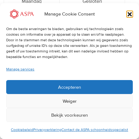
Maandag
Gesloten
Dinsdag
10:00 – 14:00
Manage Cookie Consent
Woensdag
10:00 – 18:00
Om de beste ervaringen te bieden, gebruiken wij technologieën zoals
cookies om informatie over je apparaat op te slaan en/of te raadplegen.
Donderdag
10:00 – 14:00
Door in te stemmen met deze technologieën kunnen wij gegevens zoals
surfgedrag of unieke ID's op deze site verwerken. Als je geen toestemming
Vrijdag
10:00 – 17:00
geeft of uw toestemming intrekt, kan dit een nadelige invloed hebben op
bepaalde functies en mogelijkheden.
Zaterdag
10:00 – 15:00
Manage services
Zondag
Gesloten
Accepteren
Weiger
Afspraken
Bekijk voorkeuren
Cookiebeleid
Privacyverklaring
Contact de ASPA schoonheidsspecialist
Een eerdere of latere afspraak is ook mogelijk, bel ons