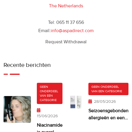
The Netherlands
Tel: 065 11 37 656
Email:
info@aspadirect.com
Request Withdrawal
Recente berichten
GEEN
GEEN ONDERDEEL
ONDERDEEL
VAN EEN CATEGORIE
VAN EEN
CATEGORIE
28/05/2026
Seizoensgebonden
15/06/2026
allergieën en een
droge, jeukende
Niacinamide