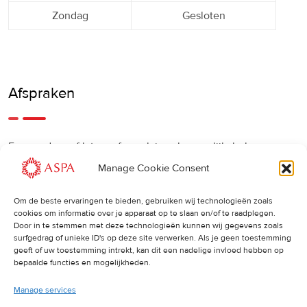
Zondag
Gesloten
Afspraken
Een eerdere of latere afspraak is ook mogelijk, bel ons
gerust.
Manage Cookie Consent
Om de beste ervaringen te bieden, gebruiken wij technologieën zoals
Cancellations
:
cookies om informatie over je apparaat op te slaan en/of te raadplegen.
Door in te stemmen met deze technologieën kunnen wij gegevens zoals
surfgedrag of unieke ID's op deze site verwerken. Als je geen toestemming
Indien u een afspraak wilt wijzigen of annuleren, vragen wij
geeft of uw toestemming intrekt, kan dit een nadelige invloed hebben op
u dit 24 uur van tevoren door te geven. Anders worden de
bepaalde functies en mogelijkheden.
volledige kosten van de behandeling in rekening gebracht.
Manage services