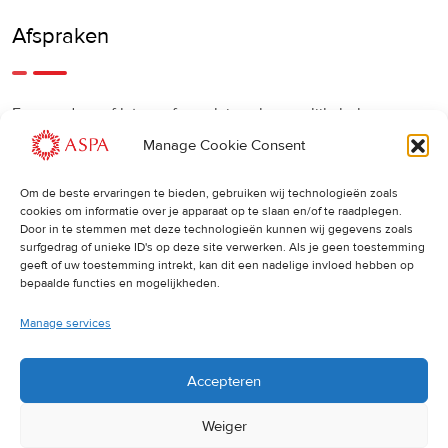
Afspraken
Een eerdere of latere afspraak is ook mogelijk, bel ons
gerust.
Manage Cookie Consent
Om de beste ervaringen te bieden, gebruiken wij technologieën zoals
Cancellations
:
cookies om informatie over je apparaat op te slaan en/of te raadplegen.
Door in te stemmen met deze technologieën kunnen wij gegevens zoals
surfgedrag of unieke ID's op deze site verwerken. Als je geen toestemming
Indien u een afspraak wilt wijzigen of annuleren, vragen wij
geeft of uw toestemming intrekt, kan dit een nadelige invloed hebben op
u dit 24 uur van tevoren door te geven. Anders worden de
bepaalde functies en mogelijkheden.
volledige kosten van de behandeling in rekening gebracht.
Manage services
Accepteren
Weiger