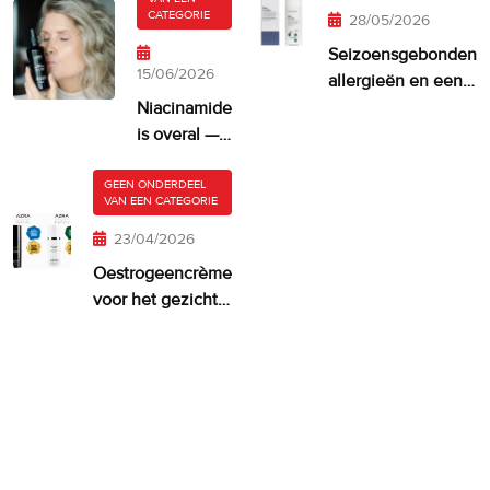
CATEGORIE
28/05/2026
Seizoensgebonden
15/06/2026
allergieën en een
droge, jeukende
Niacinamide
huid
is overal —
maar krijgt
je huid er
GEEN ONDERDEEL
VAN EEN CATEGORIE
misschien
te veel van?
23/04/2026
Oestrogeencrème
voor het gezicht:
wanneer het
zinvol is—en wat
werkt