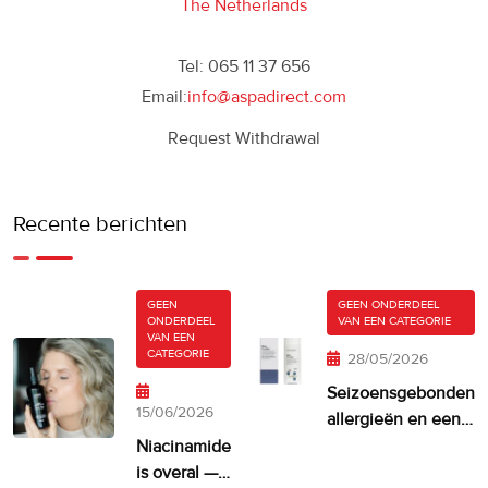
The Netherlands
Tel: 065 11 37 656
Email:
info@aspadirect.com
Request Withdrawal
Recente berichten
GEEN
GEEN ONDERDEEL
ONDERDEEL
VAN EEN CATEGORIE
VAN EEN
CATEGORIE
28/05/2026
Seizoensgebonden
15/06/2026
allergieën en een
droge, jeukende
Niacinamide
huid
is overal —