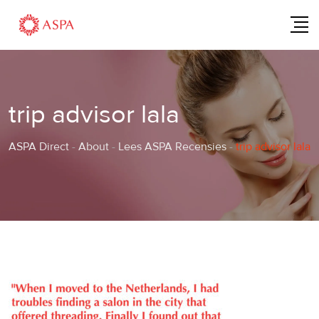
Skip
to
content
trip advisor lala
ASPA Direct
-
About
-
Lees ASPA Recensies
-
trip advisor lala