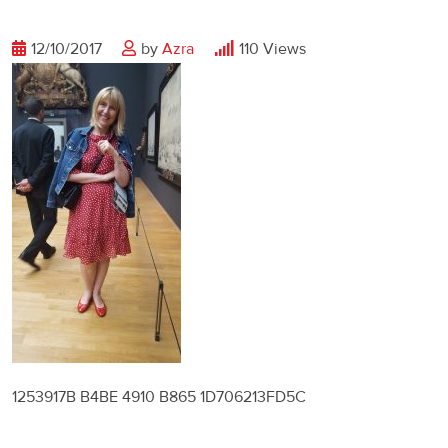
12/10/2017
by
Azra
110
Views
1253917B B4BE 4910 B865 1D706213FD5C