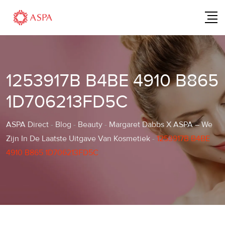
Skip
to
content
1253917B B4BE 4910 B865
1D706213FD5C
ASPA Direct
-
Blog
-
Beauty
-
Margaret Dabbs X ASPA – We
Zijn In De Laatste Uitgave Van Kosmetiek
-
1253917B B4BE
4910 B865 1D706213FD5C