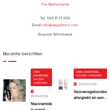
The Netherlands
Tel: 065 11 37 656
Email:
info@aspadirect.com
Request Withdrawal
Recente berichten
GEEN
GEEN ONDERDEEL
ONDERDEEL
VAN EEN CATEGORIE
VAN EEN
CATEGORIE
28/05/2026
Seizoensgebonden
15/06/2026
allergieën en een
droge, jeukende
Niacinamide
huid
is overal —